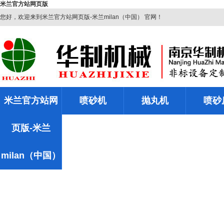
米兰官方站网页版
您好，欢迎来到米兰官方站网页版-米兰milan（中国） 官网！
米兰官方站网
喷砂机
抛丸机
喷砂
页版-米兰
milan（中国）